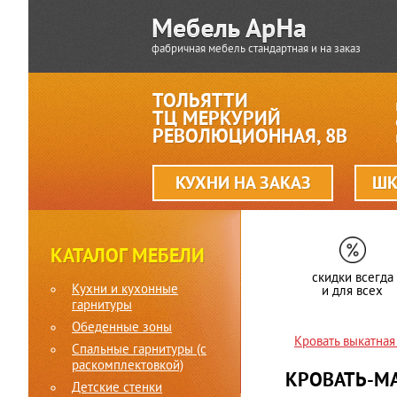
фабричная мебель стандартная и на заказ
ТОЛЬЯТТИ
ТЦ МЕРКУРИЙ
РЕВОЛЮЦИОННАЯ, 8В
КУХНИ НА ЗАКАЗ
ШК
КАТАЛОГ МЕБЕЛИ
скидки всегда
Кухни и кухонные
и для всех
гарнитуры
Обеденные зоны
Кровать выкатна
Спальные гарнитуры (c
раскомплектовкой)
КРОВАТЬ-МА
Детские стенки