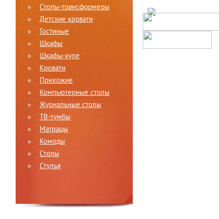
Столы-трансформеры
Детские кровати
Гостиные
Шкафы
Шкафы-купе
Кровати
Прихожие
Компьютерные столы
Журнальные столы
ТВ-тумбы
Матрацы
Комоды
Столы
Стулья