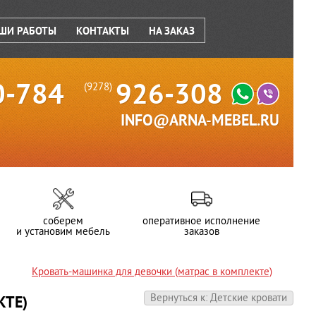
ШИ РАБОТЫ
КОНТАКТЫ
НА ЗАКАЗ
0-784
926-308
(9278)
INFO@ARNA-MEBEL.RU
соберем
оперативное исполнение
и установим мебель
заказов
Кровать-машинка для девочки (матрас в комплекте)
Вернуться к: Детские кровати
КТЕ)