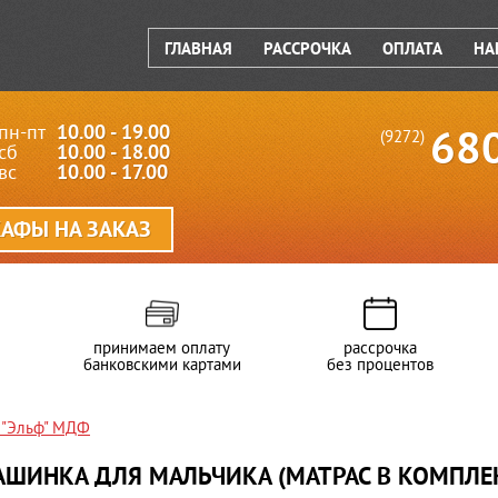
ГЛАВНАЯ
РАССРОЧКА
ОПЛАТА
НА
пн-пт
10.00 - 19.00
68
(9272)
сб
10.00 - 18.00
вс
10.00 - 17.00
АФЫ НА ЗАКАЗ
принимаем оплату
рассрочка
банковскими картами
без процентов
я "Эльф" МДФ
ШИНКА ДЛЯ МАЛЬЧИКА (МАТРАС В КОМПЛЕ