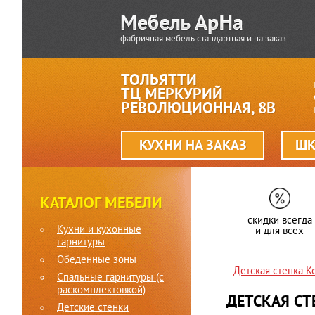
фабричная мебель стандартная и на заказ
ТОЛЬЯТТИ
ТЦ МЕРКУРИЙ
РЕВОЛЮЦИОННАЯ, 8В
КУХНИ НА ЗАКАЗ
ШК
КАТАЛОГ МЕБЕЛИ
скидки всегда
Кухни и кухонные
и для всех
гарнитуры
Обеденные зоны
Детская стенка 
Спальные гарнитуры (c
раскомплектовкой)
ДЕТСКАЯ СТ
Детские стенки