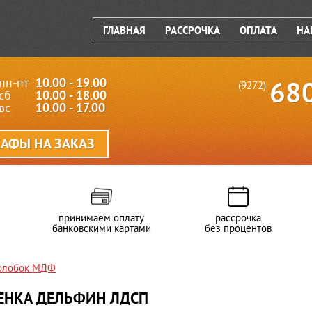
ГЛАВНАЯ
РАССРОЧКА
ОПЛАТА
НА
пн-пт
10.00 - 19.00
68
(9272)
сб
10.00 - 18.00
вс
10.00 - 17.00
АФЫ НА ЗАКАЗ
принимаем оплату
рассрочка
банковскими картами
без процентов
Колобок МДФ
ЕНКА ДЕЛЬФИН ЛДСП