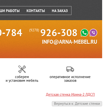
ШИ РАБОТЫ
КОНТАКТЫ
НА ЗАКАЗ
0-784
926-308
(9278)
INFO@ARNA-MEBEL.RU
соберем
оперативное исполнение
и установим мебель
заказов
Детская стенка Ирина-2 ЛДСП
Вернуться к: Детские стенки