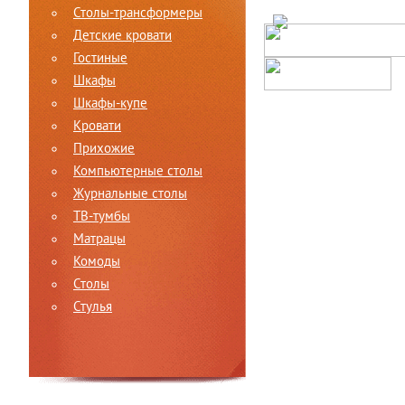
Столы-трансформеры
Детские кровати
Гостиные
Шкафы
Шкафы-купе
Кровати
Прихожие
Компьютерные столы
Журнальные столы
ТВ-тумбы
Матрацы
Комоды
Столы
Стулья