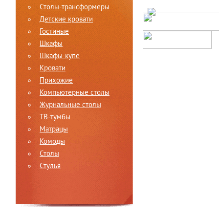
Столы-трансформеры
Детские кровати
Гостиные
Шкафы
Шкафы-купе
Кровати
Прихожие
Компьютерные столы
Журнальные столы
ТВ-тумбы
Матрацы
Комоды
Столы
Стулья