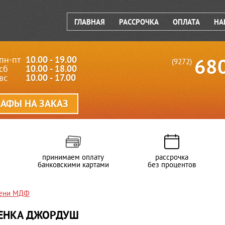
ГЛАВНАЯ
РАССРОЧКА
ОПЛАТА
НА
пн-пт
10.00 - 19.00
68
(9272)
сб
10.00 - 18.00
вс
10.00 - 17.00
АФЫ НА ЗАКАЗ
принимаем оплату
рассрочка
банковскими картами
без процентов
Дени МДФ
ТЕНКА ДЖОРДУШ