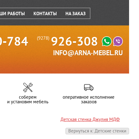
ШИ РАБОТЫ
КОНТАКТЫ
НА ЗАКАЗ
0-784
926-308
(9278)
INFO@ARNA-MEBEL.RU
соберем
оперативное исполнение
и установим мебель
заказов
Детская стенка Джулия МДФ
Вернуться к: Детские стенки