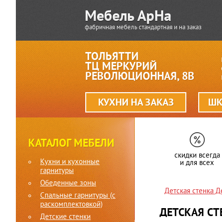
фабричная мебель стандартная и на заказ
ТОЛЬЯТТИ
ТЦ МЕРКУРИЙ
РЕВОЛЮЦИОННАЯ, 8В
КУХНИ НА ЗАКАЗ
ШК
КАТАЛОГ МЕБЕЛИ
скидки всегда
Кухни и кухонные
и для всех
гарнитуры
Обеденные зоны
Детская стенка 
Спальные гарнитуры (c
раскомплектовкой)
ДЕТСКАЯ С
Детские стенки