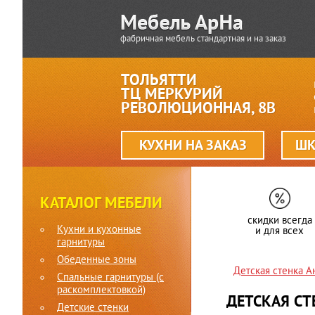
фабричная мебель стандартная и на заказ
ТОЛЬЯТТИ
ТЦ МЕРКУРИЙ
РЕВОЛЮЦИОННАЯ, 8В
КУХНИ НА ЗАКАЗ
ШК
КАТАЛОГ МЕБЕЛИ
скидки всегда
Кухни и кухонные
и для всех
гарнитуры
Обеденные зоны
Детская стенка 
Спальные гарнитуры (c
раскомплектовкой)
ДЕТСКАЯ СТ
Детские стенки