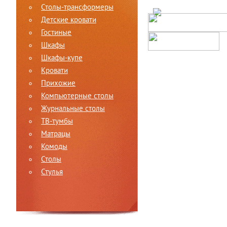
Столы-трансформеры
Детские кровати
Гостиные
Шкафы
Шкафы-купе
Кровати
Прихожие
Компьютерные столы
Журнальные столы
ТВ-тумбы
Матрацы
Комоды
Столы
Стулья