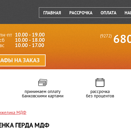
ГЛАВНАЯ
РАССРОЧКА
ОПЛАТА
НА
пн-пт
10.00 - 19.00
68
(9272)
сб
10.00 - 18.00
вс
10.00 - 17.00
АФЫ НА ЗАКАЗ
принимаем оплату
рассрочка
банковскими картами
без процентов
Анжелика МДФ
ЕНКА ГЕРДА МДФ