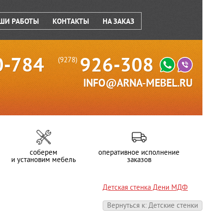
ШИ РАБОТЫ
КОНТАКТЫ
НА ЗАКАЗ
0-784
926-308
(9278)
INFO@ARNA-MEBEL.RU
соберем
оперативное исполнение
и установим мебель
заказов
Детская стенка Дени МДФ
Вернуться к: Детские стенки