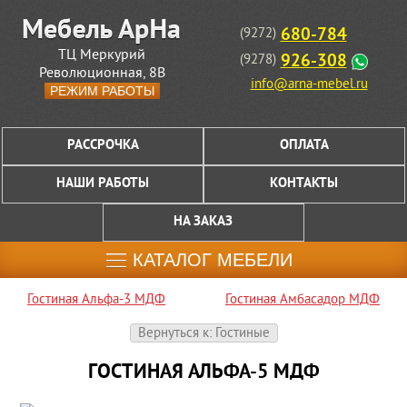
680-784
(9272)
ТЦ Меркурий
926-308
(9278)
Революционная, 8В
info@arna-mebel.ru
РЕЖИМ РАБОТЫ
РАССРОЧКА
ОПЛАТА
НАШИ РАБОТЫ
КОНТАКТЫ
НА ЗАКАЗ
КАТАЛОГ МЕБЕЛИ
Гостиная Альфа-3 МДФ
Гостиная Амбасадор МДФ
Вернуться к: Гостиные
ГОСТИНАЯ АЛЬФА-5 МДФ