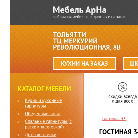
фабричная мебель стандартная и на заказ
ТОЛЬЯТТИ
ТЦ МЕРКУРИЙ
РЕВОЛЮЦИОННАЯ, 8В
КУХНИ НА ЗАКАЗ
ШК
КАТАЛОГ МЕБЕЛИ
скидки всегда
Кухни и кухонные
и для всех
гарнитуры
Обеденные зоны
Гостиная 33
Спальные гарнитуры (c
раскомплектовкой)
ГОСТИНАЯ 3
Детские стенки