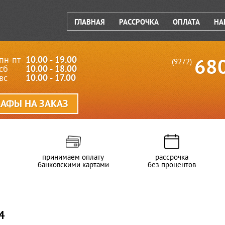
ГЛАВНАЯ
РАССРОЧКА
ОПЛАТА
НА
пн-пт
10.00 - 19.00
68
(9272)
сб
10.00 - 18.00
вс
10.00 - 17.00
АФЫ НА ЗАКАЗ
принимаем оплату
рассрочка
банковскими картами
без процентов
4