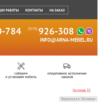
ШИ РАБОТЫ
КОНТАКТЫ
НА ЗАКАЗ
0-784
926-308
(9278)
INFO@ARNA-MEBEL.RU
соберем
оперативное исполнение
и установим мебель
заказов
Гостиная 35
Вернуться к: Гостиные