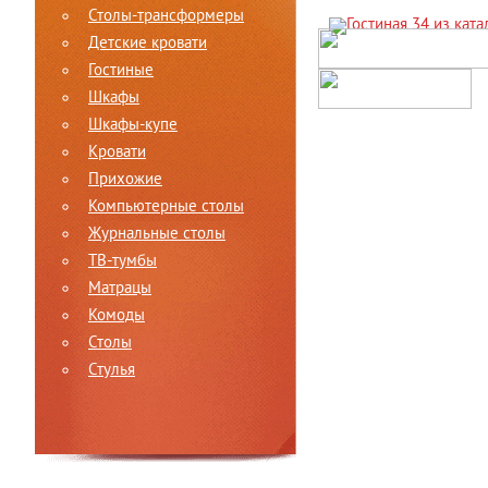
Столы-трансформеры
Детские кровати
Гостиные
Шкафы
Шкафы-купе
Кровати
Прихожие
Компьютерные столы
Журнальные столы
ТВ-тумбы
Матрацы
Комоды
Столы
Стулья