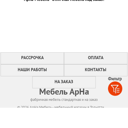
РАССРОЧКА
ОПЛАТА
НАШИ РАБОТЫ
КОНТАКТЫ
Фильтр
НА ЗАКАЗ
Мебель АрНа
фабричная мебель стандартная и на заказ
© 2026 АрНа Мебель - мебельный магазин в Тольятти
Политикa конфиденциальности
Для нормального функционирования сайта
мы используем технологию Cookies,
собираем информацию об IP адресе и местоположении посетителей.