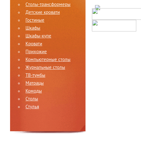
Столы-трансформеры
Детские кровати
Гостиные
Шкафы
Шкафы-купе
Кровати
Прихожие
Компьютерные столы
Журнальные столы
ТВ-тумбы
Матрацы
Комоды
Столы
Стулья