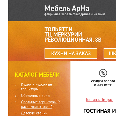
фабричная мебель стандартная и на заказ
ТОЛЬЯТТИ
ТЦ МЕРКУРИЙ
РЕВОЛЮЦИОННАЯ, 8В
КУХНИ НА ЗАКАЗ
ШК
КАТАЛОГ МЕБЕЛИ
скидки всегда
Кухни и кухонные
и для всех
гарнитуры
Обеденные зоны
Гостиная Тетрис
Спальные гарнитуры (c
раскомплектовкой)
ГОСТИНАЯ И
Детские стенки