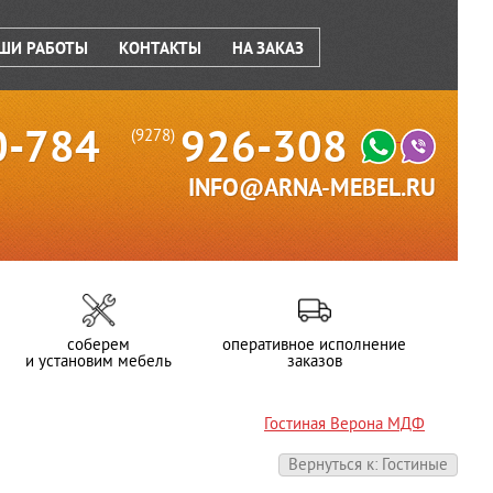
ШИ РАБОТЫ
КОНТАКТЫ
НА ЗАКАЗ
0-784
926-308
(9278)
INFO@ARNA-MEBEL.RU
соберем
оперативное исполнение
и установим мебель
заказов
Гостиная Верона МДФ
Вернуться к: Гостиные