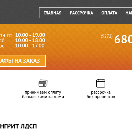
ГЛАВНАЯ
РАССРОЧКА
ОПЛАТА
НА
пн-пт
10.00 - 19.00
68
(9272)
сб
10.00 - 18.00
вс
10.00 - 17.00
АФЫ НА ЗАКАЗ
принимаем оплату
рассрочка
банковскими картами
без процентов
НГРИТ ЛДСП