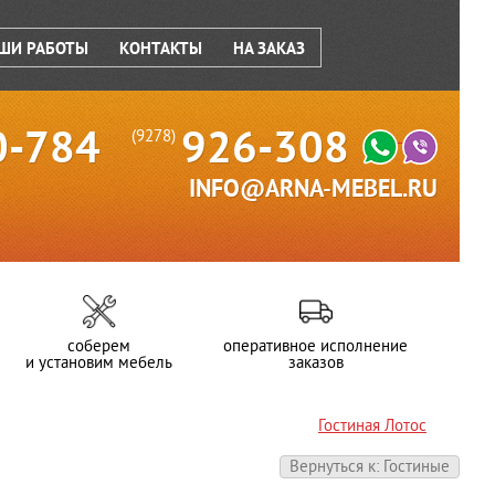
ШИ РАБОТЫ
КОНТАКТЫ
НА ЗАКАЗ
0-784
926-308
(9278)
INFO@ARNA-MEBEL.RU
соберем
оперативное исполнение
и установим мебель
заказов
Гостиная Лотос
Вернуться к: Гостиные