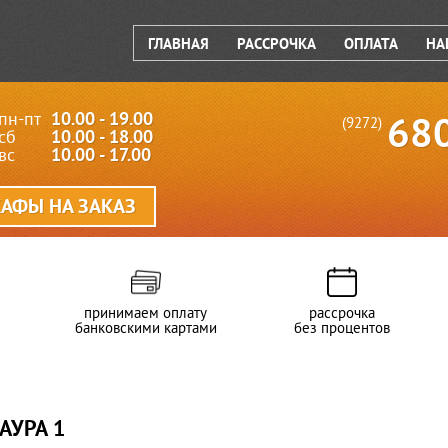
ГЛАВНАЯ
РАССРОЧКА
ОПЛАТА
НА
пн-пт
10.00 - 19.00
68
(9272)
сб
10.00 - 18.00
вс
10.00 - 17.00
АФЫ НА ЗАКАЗ
принимаем оплату
рассрочка
банковскими картами
без процентов
АУРА 1