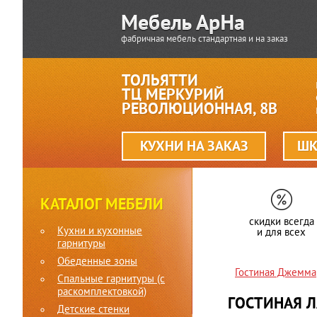
фабричная мебель стандартная и на заказ
ТОЛЬЯТТИ
ТЦ МЕРКУРИЙ
РЕВОЛЮЦИОННАЯ, 8В
КУХНИ НА ЗАКАЗ
ШК
КАТАЛОГ МЕБЕЛИ
скидки всегда
Кухни и кухонные
и для всех
гарнитуры
Обеденные зоны
Гостиная Джемма
Спальные гарнитуры (c
раскомплектовкой)
ГОСТИНАЯ Л
Детские стенки