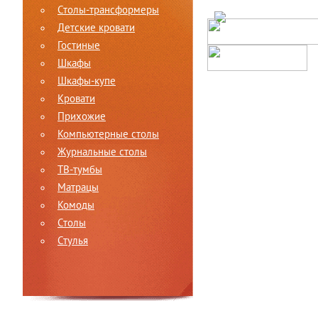
Столы-трансформеры
Детские кровати
Гостиные
Шкафы
Шкафы-купе
Кровати
Прихожие
Компьютерные столы
Журнальные столы
ТВ-тумбы
Матрацы
Комоды
Столы
Стулья