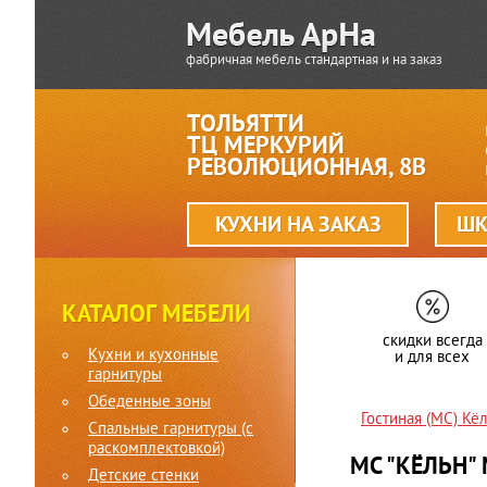
фабричная мебель стандартная и на заказ
ТОЛЬЯТТИ
ТЦ МЕРКУРИЙ
РЕВОЛЮЦИОННАЯ, 8В
КУХНИ НА ЗАКАЗ
ШК
КАТАЛОГ МЕБЕЛИ
скидки всегда
Кухни и кухонные
и для всех
гарнитуры
Обеденные зоны
Гостиная (МС) К
Спальные гарнитуры (c
раскомплектовкой)
МС "КЁЛЬН"
Детские стенки