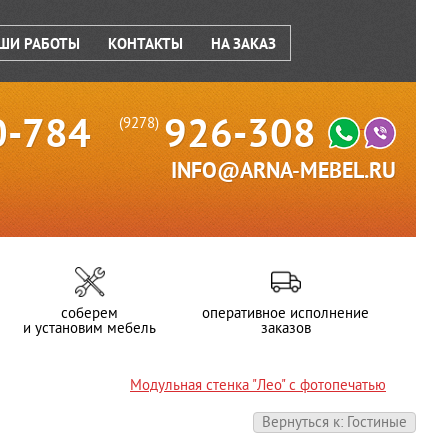
ШИ РАБОТЫ
КОНТАКТЫ
НА ЗАКАЗ
0-784
926-308
(9278)
INFO@ARNA-MEBEL.RU
соберем
оперативное исполнение
и установим мебель
заказов
Модульная стенка "Лео" с фотопечатью
Вернуться к: Гостиные