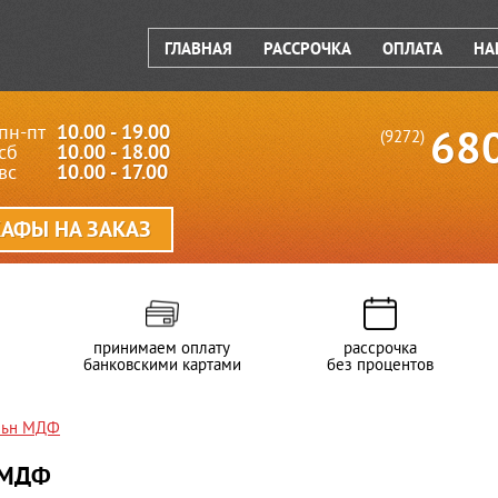
ГЛАВНАЯ
РАССРОЧКА
ОПЛАТА
НА
пн-пт
10.00 - 19.00
68
(9272)
сб
10.00 - 18.00
вс
10.00 - 17.00
АФЫ НА ЗАКАЗ
принимаем оплату
рассрочка
банковскими картами
без процентов
ёльн МДФ
 МДФ