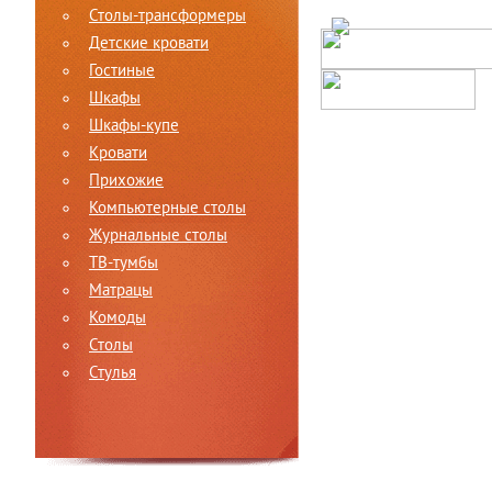
Столы-трансформеры
Детские кровати
Гостиные
Шкафы
Шкафы-купе
Кровати
Прихожие
Компьютерные столы
Журнальные столы
ТВ-тумбы
Матрацы
Комоды
Столы
Стулья