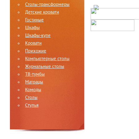
Столы-трансформеры
Детские кровати
Гостиные
Шкафы
Шкафы-купе
Кровати
Прихожие
Компьютерные столы
Журнальные столы
ТВ-тумбы
Матрацы
Комоды
Столы
Стулья