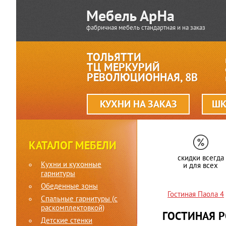
фабричная мебель стандартная и на заказ
ТОЛЬЯТТИ
ТЦ МЕРКУРИЙ
РЕВОЛЮЦИОННАЯ, 8В
КУХНИ НА ЗАКАЗ
ШК
КАТАЛОГ МЕБЕЛИ
скидки всегда
Кухни и кухонные
и для всех
гарнитуры
Обеденные зоны
Гостиная Паола 4
Спальные гарнитуры (c
раскомплектовкой)
ГОСТИНАЯ Р
Детские стенки