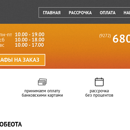
ГЛАВНАЯ
РАССРОЧКА
ОПЛАТА
НА
пн-пт
10.00 - 19.00
68
(9272)
сб
10.00 - 18.00
вс
10.00 - 17.00
АФЫ НА ЗАКАЗ
принимаем оплату
рассрочка
банковскими картами
без процентов
ОБЕОТА