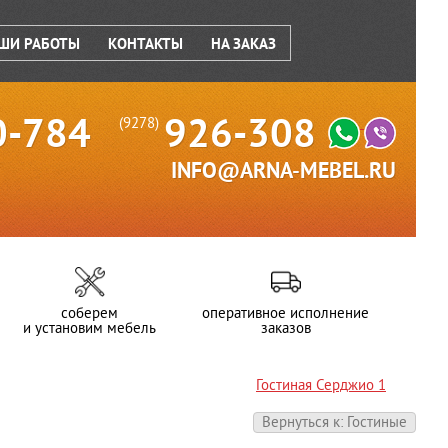
ШИ РАБОТЫ
КОНТАКТЫ
НА ЗАКАЗ
0-784
926-308
(9278)
INFO@ARNA-MEBEL.RU
соберем
оперативное исполнение
и установим мебель
заказов
Гостиная Серджио 1
Вернуться к: Гостиные