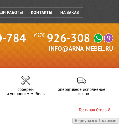
ШИ РАБОТЫ
КОНТАКТЫ
НА ЗАКАЗ
0-784
926-308
(9278)
INFO@ARNA-MEBEL.RU
соберем
оперативное исполнение
и установим мебель
заказов
Гостиная Стиль-8
Вернуться к: Гостиные