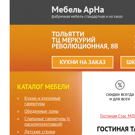
фабричная мебель стандартная и на заказ
ТОЛЬЯТТИ
ТЦ МЕРКУРИЙ
РЕВОЛЮЦИОННАЯ, 8В
КУХНИ НА ЗАКАЗ
ШК
КАТАЛОГ МЕБЕЛИ
скидки всегда
Кухни и кухонные
и для всех
гарнитуры
Обеденные зоны
Гостиная Стас М
Спальные гарнитуры (c
раскомплектовкой)
ГОСТИНАЯ 
Детские стенки