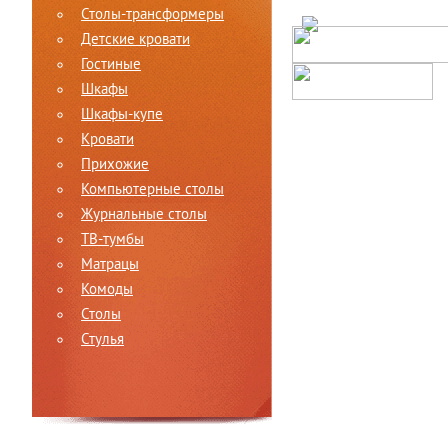
Столы-трансформеры
Детские кровати
Гостиные
Шкафы
Шкафы-купе
Кровати
Прихожие
Компьютерные столы
Журнальные столы
ТВ-тумбы
Матрацы
Комоды
Столы
Стулья