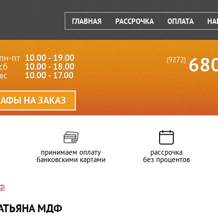
ГЛАВНАЯ
РАССРОЧКА
ОПЛАТА
НА
пн-пт
10.00 - 19.00
68
(9272)
сб
10.00 - 18.00
вс
10.00 - 17.00
АФЫ НА ЗАКАЗ
принимаем оплату
рассрочка
банковскими картами
без процентов
ДФ
ТАТЬЯНА МДФ