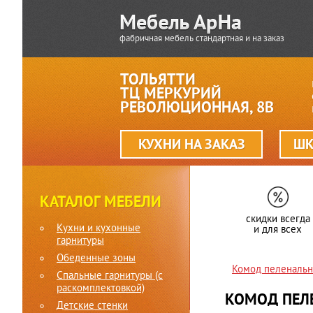
фабричная мебель стандартная и на заказ
ТОЛЬЯТТИ
ТЦ МЕРКУРИЙ
РЕВОЛЮЦИОННАЯ, 8В
КУХНИ НА ЗАКАЗ
ШК
КАТАЛОГ МЕБЕЛИ
скидки всегда
Кухни и кухонные
и для всех
гарнитуры
Обеденные зоны
Комод пеленальн
Спальные гарнитуры (c
раскомплектовкой)
КОМОД ПЕЛЕ
Детские стенки