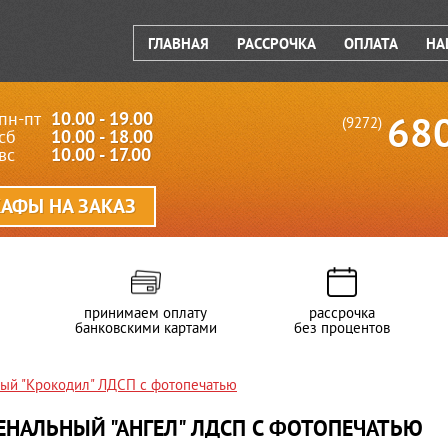
ГЛАВНАЯ
РАССРОЧКА
ОПЛАТА
НА
пн-пт
10.00 - 19.00
68
(9272)
сб
10.00 - 18.00
вс
10.00 - 17.00
АФЫ НА ЗАКАЗ
принимаем оплату
рассрочка
банковскими картами
без процентов
ый "Крокодил" ЛДСП с фотопечатью
НАЛЬНЫЙ "АНГЕЛ" ЛДСП С ФОТОПЕЧАТЬЮ