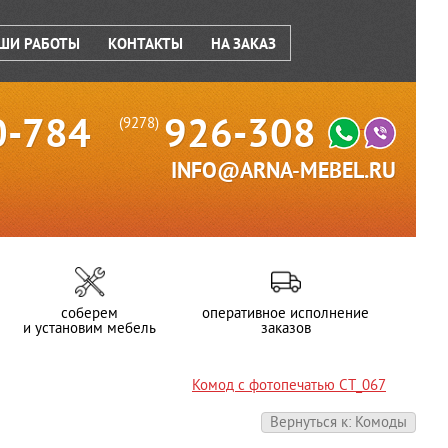
ШИ РАБОТЫ
КОНТАКТЫ
НА ЗАКАЗ
0-784
926-308
(9278)
INFO@ARNA-MEBEL.RU
соберем
оперативное исполнение
и установим мебель
заказов
Комод с фотопечатью СТ_067
Вернуться к: Комоды