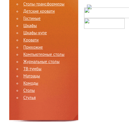
Столы-трансформеры
Детские кровати
Гостиные
Шкафы
Шкафы-купе
Кровати
Прихожие
Компьютерные столы
Журнальные столы
ТВ-тумбы
Матрацы
Комоды
Столы
Стулья