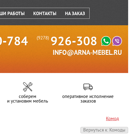
ШИ РАБОТЫ
КОНТАКТЫ
НА ЗАКАЗ
0-784
926-308
(9278)
INFO@ARNA-MEBEL.RU
соберем
оперативное исполнение
и установим мебель
заказов
Комод
Вернуться к: Комоды