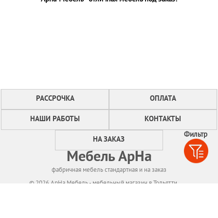
РАССРОЧКА
ОПЛАТА
НАШИ РАБОТЫ
КОНТАКТЫ
Фильтр
НА ЗАКАЗ
Мебель АрНа
фабричная мебель стандартная и на заказ
© 2026 АрНа Мебель - мебельный магазин в Тольятти
Политикa конфиденциальности
Для нормального функционирования сайта
мы используем технологию Cookies,
собираем информацию об IP адресе и местоположении посетителей.