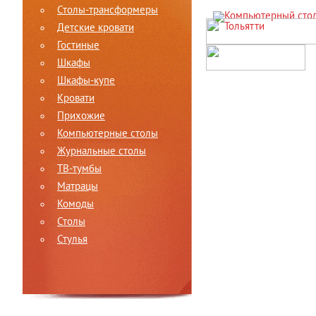
Столы-трансформеры
Детские кровати
Гостиные
Шкафы
Шкафы-купе
Кровати
Прихожие
Компьютерные столы
Журнальные столы
ТВ-тумбы
Матрацы
Комоды
Столы
Стулья