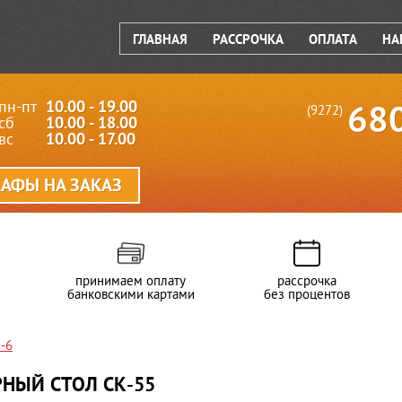
ГЛАВНАЯ
РАССРОЧКА
ОПЛАТА
НА
пн-пт
10.00 - 19.00
68
(9272)
сб
10.00 - 18.00
вс
10.00 - 17.00
АФЫ НА ЗАКАЗ
принимаем оплату
рассрочка
банковскими картами
без процентов
-6
НЫЙ СТОЛ СК-55