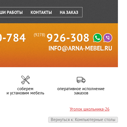
ШИ РАБОТЫ
КОНТАКТЫ
НА ЗАКАЗ
0-784
926-308
(9278)
INFO@ARNA-MEBEL.RU
соберем
оперативное исполнение
и установим мебель
заказов
Уголок школьника-26
Вернуться к: Компьютерные столы