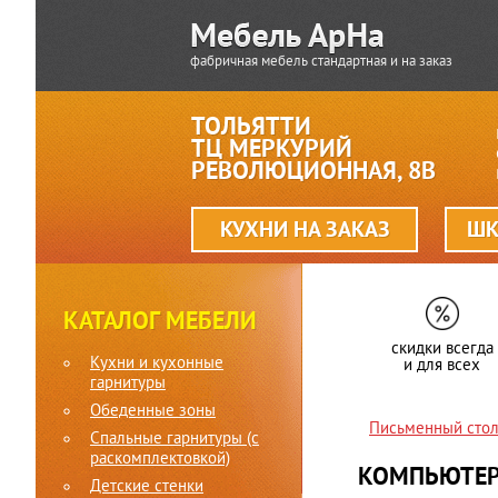
фабричная мебель стандартная и на заказ
ТОЛЬЯТТИ
ТЦ МЕРКУРИЙ
РЕВОЛЮЦИОННАЯ, 8В
КУХНИ НА ЗАКАЗ
ШК
КАТАЛОГ МЕБЕЛИ
скидки всегда
Кухни и кухонные
и для всех
гарнитуры
Обеденные зоны
Письменный стол
Спальные гарнитуры (c
раскомплектовкой)
КОМПЬЮТЕР
Детские стенки