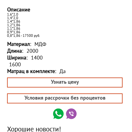
Описание
1,6*2,0
1,4*2,0
1,4*1,86
1,2*1,86
1,1*1,86
0,9*1,86
0,8*1,86 - 17500 руб.
Материал:
МДФ
Длина:
2000
Ширина:
1400
1600
Матрац в комплекте:
Да
Узнать цену
Условия рассрочки без процентов
Хорошие новости!