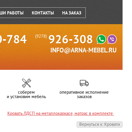
ШИ РАБОТЫ
КОНТАКТЫ
НА ЗАКАЗ
0-784
926-308
(9278)
INFO@ARNA-MEBEL.RU
соберем
оперативное исполнение
и установим мебель
заказов
Кровать ЛДСП на металлокаркасе, матрас в комплекте.
Вернуться к: Кровати