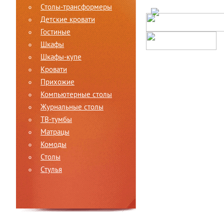
Столы-трансформеры
Детские кровати
Гостиные
Шкафы
Шкафы-купе
Кровати
Прихожие
Компьютерные столы
Журнальные столы
ТВ-тумбы
Матрацы
Комоды
Столы
Стулья