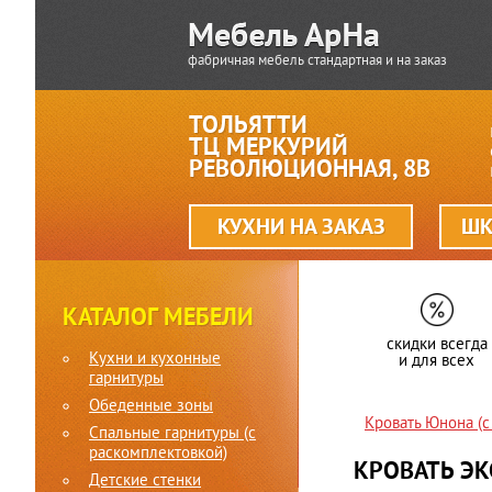
фабричная мебель стандартная и на заказ
ТОЛЬЯТТИ
ТЦ МЕРКУРИЙ
РЕВОЛЮЦИОННАЯ, 8В
КУХНИ НА ЗАКАЗ
ШК
КАТАЛОГ МЕБЕЛИ
скидки всегда
Кухни и кухонные
и для всех
гарнитуры
Обеденные зоны
Кровать Юнона (с
Спальные гарнитуры (c
раскомплектовкой)
КРОВАТЬ ЭК
Детские стенки