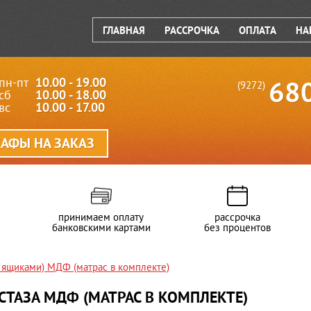
ГЛАВНАЯ
РАССРОЧКА
ОПЛАТА
НА
пн-пт
10.00 - 19.00
68
(9272)
сб
10.00 - 18.00
вс
10.00 - 17.00
АФЫ НА ЗАКАЗ
принимаем оплату
рассрочка
банковскими картами
без процентов
 ящиками) МДФ (матрас в комплекте)
СТАЗА МДФ (МАТРАС В КОМПЛЕКТЕ)