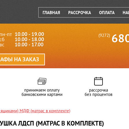
ГЛАВНАЯ
РАССРОЧКА
ОПЛАТА
НА
пн-пт
10.00 - 19.00
68
(9272)
сб
10.00 - 18.00
вс
10.00 - 17.00
АФЫ НА ЗАКАЗ
принимаем оплату
рассрочка
банковскими картами
без процентов
 ящиками) МДФ (матрас в комплекте)
УШКА ЛДСП (МАТРАС В КОМПЛЕКТЕ)