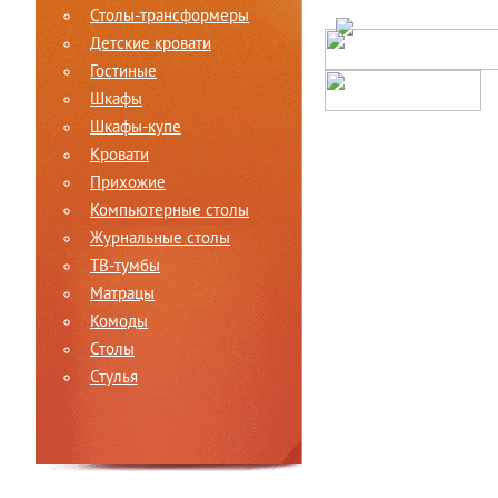
Столы-трансформеры
Детские кровати
Гостиные
Шкафы
Шкафы-купе
Кровати
Прихожие
Компьютерные столы
Журнальные столы
ТВ-тумбы
Матрацы
Комоды
Столы
Стулья