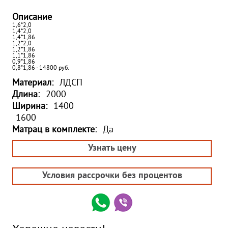
Описание
1,6*2,0
1,4*2,0
1,4*1,86
1,2*2,0
1,2*1,86
1,1*1,86
0,9*1,86
0,8*1,86 - 14800 руб.
Материал:
ЛДСП
Длина:
2000
Ширина:
1400
1600
Матрац в комплекте:
Да
Узнать цену
Условия рассрочки без процентов