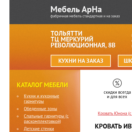
фабричная мебель стандартная и на заказ
ТОЛЬЯТТИ
ТЦ МЕРКУРИЙ
РЕВОЛЮЦИОННАЯ, 8В
КУХНИ НА ЗАКАЗ
ШК
КАТАЛОГ МЕБЕЛИ
скидки всегда
Кухни и кухонные
и для всех
гарнитуры
Обеденные зоны
Кровать Юнона (с
Спальные гарнитуры (c
раскомплектовкой)
КРОВАТЬ ИВ
Детские стенки