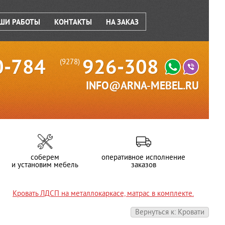
ШИ РАБОТЫ
КОНТАКТЫ
НА ЗАКАЗ
0-784
926-308
(9278)
INFO@ARNA-MEBEL.RU
соберем
оперативное исполнение
и установим мебель
заказов
Кровать ЛДСП на металлокаркасе, матрас в комплекте.
Вернуться к: Кровати