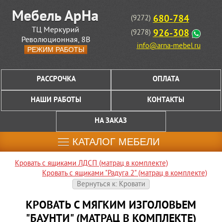
680-784
(9272)
ТЦ Меркурий
926-308
(9278)
Революционная, 8В
info@arna-mebel.ru
РЕЖИМ РАБОТЫ
РАССРОЧКА
ОПЛАТА
НАШИ РАБОТЫ
КОНТАКТЫ
НА ЗАКАЗ
КАТАЛОГ МЕБЕЛИ
Кровать с ящиками ЛДСП (матрац в комплекте)
Кровать с ящиками "Радуга 2" (матрац в комплекте)
Вернуться к: Кровати
КРОВАТЬ С МЯГКИМ ИЗГОЛОВЬЕМ
"БАУНТИ" (МАТРАЦ В КОМПЛЕКТЕ)