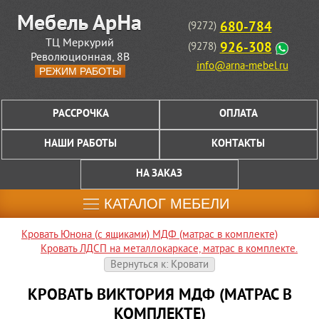
680-784
(9272)
ТЦ Меркурий
926-308
(9278)
Революционная, 8В
info@arna-mebel.ru
РЕЖИМ РАБОТЫ
РАССРОЧКА
ОПЛАТА
НАШИ РАБОТЫ
КОНТАКТЫ
НА ЗАКАЗ
КАТАЛОГ МЕБЕЛИ
Кровать Юнона (с ящиками) МДФ (матрас в комплекте)
Кровать ЛДСП на металлокаркасе, матрас в комплекте.
Вернуться к: Кровати
КРОВАТЬ ВИКТОРИЯ МДФ (МАТРАС В
КОМПЛЕКТЕ)