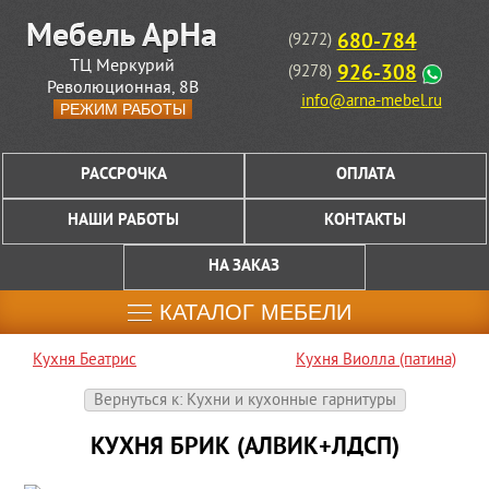
680-784
(9272)
ТЦ Меркурий
926-308
(9278)
Революционная, 8В
info@arna-mebel.ru
РЕЖИМ РАБОТЫ
РАССРОЧКА
ОПЛАТА
НАШИ РАБОТЫ
КОНТАКТЫ
НА ЗАКАЗ
КАТАЛОГ МЕБЕЛИ
Кухня Беатрис
Кухня Виолла (патина)
Вернуться к: Кухни и кухонные гарнитуры
КУХНЯ БРИК (АЛВИК+ЛДСП)