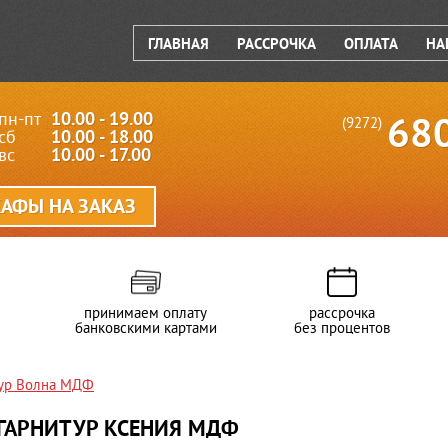
ГЛАВНАЯ
РАССРОЧКА
ОПЛАТА
НА
пн-пт
10.00 - 19.00
68
(9272)
сб
10.00 - 18.00
вс
10.00 - 17.00
АФЫ НА ЗАКАЗ
принимаем оплату
рассрочка
банковскими картами
без процентов
тур Волна МДФ
ГАРНИТУР КСЕНИЯ МДФ