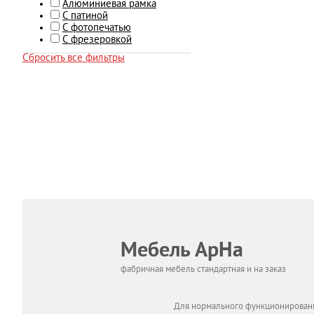
Алюминиевая рамка
С патиной
С фотопечатью
С фрезеровкой
Сбросить все фильтры
Мебель АрНа
фабричная мебель стандартная и на заказ
Для нормального функционировани