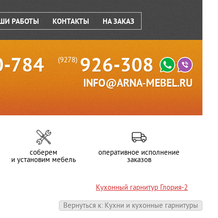
ШИ РАБОТЫ
КОНТАКТЫ
НА ЗАКАЗ
0-784
926-308
(9278)
INFO@ARNA-MEBEL.RU
соберем
оперативное исполнение
и установим мебель
заказов
Кухонный гарнитур Глория-2
Вернуться к: Кухни и кухонные гарнитуры