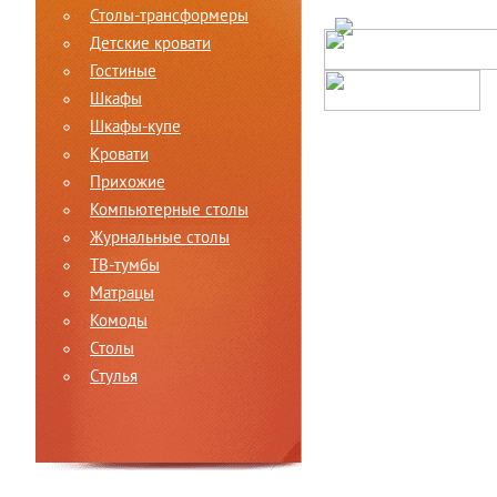
Столы-трансформеры
Детские кровати
Гостиные
Шкафы
Шкафы-купе
Кровати
Прихожие
Компьютерные столы
Журнальные столы
ТВ-тумбы
Матрацы
Комоды
Столы
Стулья