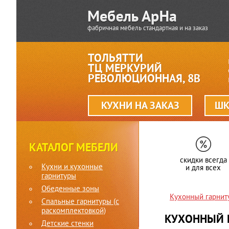
фабричная мебель стандартная и на заказ
ТОЛЬЯТТИ
ТЦ МЕРКУРИЙ
РЕВОЛЮЦИОННАЯ, 8В
КУХНИ НА ЗАКАЗ
ШК
КАТАЛОГ МЕБЕЛИ
скидки всегда
Кухни и кухонные
и для всех
гарнитуры
Обеденные зоны
Кухонный гарни
Спальные гарнитуры (c
раскомплектовкой)
КУХОННЫЙ 
Детские стенки