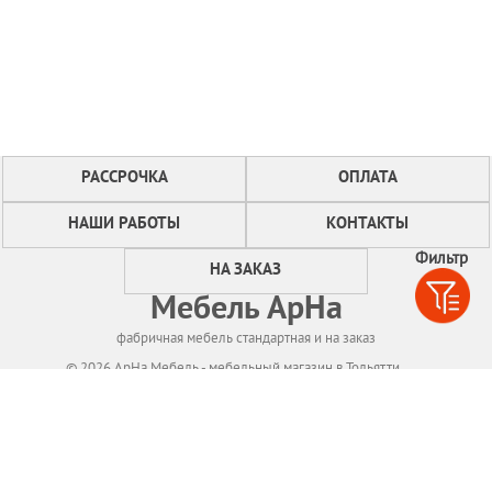
РАССРОЧКА
ОПЛАТА
НАШИ РАБОТЫ
КОНТАКТЫ
Фильтр
НА ЗАКАЗ
Мебель АрНа
фабричная мебель стандартная и на заказ
© 2026 АрНа Мебель - мебельный магазин в Тольятти
Политикa конфиденциальности
Для нормального функционирования сайта
мы используем технологию Cookies,
собираем информацию об IP адресе и местоположении посетителей.
Если Вы не согласны с этим, Вам следует прекратить пользование сайтом