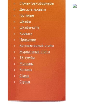
Столы-трансформеры
Детские кровати
Гостиные
Шкафы
Шкафы-купе
Кровати
Прихожие
Компьютерные столы
Журнальные столы
ТВ-тумбы
Матрацы
Комоды
Столы
Стулья