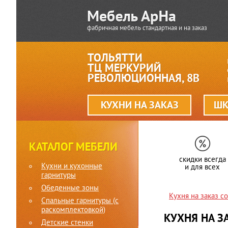
фабричная мебель стандартная и на заказ
ТОЛЬЯТТИ
ТЦ МЕРКУРИЙ
РЕВОЛЮЦИОННАЯ, 8В
КУХНИ НА ЗАКАЗ
ШК
КАТАЛОГ МЕБЕЛИ
скидки всегда
Кухни и кухонные
и для всех
гарнитуры
Обеденные зоны
Кухня на заказ с
Спальные гарнитуры (c
раскомплектовкой)
КУХНЯ НА З
Детские стенки