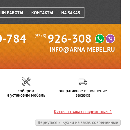
ШИ РАБОТЫ
КОНТАКТЫ
НА ЗАКАЗ
0-784
926-308
(9278)
INFO@ARNA-MEBEL.RU
соберем
оперативное исполнение
и установим мебель
заказов
Кухня на заказ современная-1
Вернуться к: Кухни на заказ современные