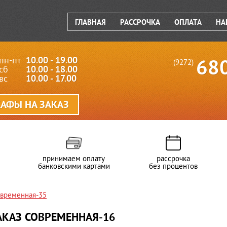
ГЛАВНАЯ
РАССРОЧКА
ОПЛАТА
НА
пн-пт
10.00 - 19.00
68
(9272)
сб
10.00 - 18.00
вс
10.00 - 17.00
АФЫ НА ЗАКАЗ
принимаем оплату
рассрочка
банковскими картами
без процентов
овременная-35
АКАЗ СОВРЕМЕННАЯ-16