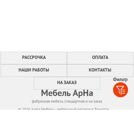
РАССРОЧКА
ОПЛАТА
НАШИ РАБОТЫ
КОНТАКТЫ
Фильтр
НА ЗАКАЗ
Мебель АрНа
фабричная мебель стандартная и на заказ
© 2026 АрНа Мебель - мебельный магазин в Тольятти
Политикa конфиденциальности
Для нормального функционирования сайта
мы используем технологию Cookies,
собираем информацию об IP адресе и местоположении посетителей.