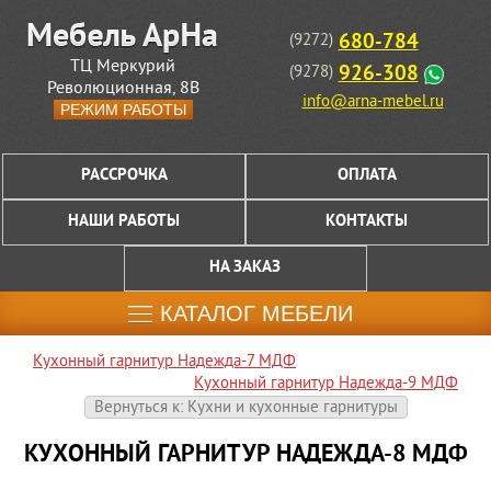
680-784
(9272)
ТЦ Меркурий
926-308
(9278)
Революционная, 8В
info@arna-mebel.ru
РЕЖИМ РАБОТЫ
РАССРОЧКА
ОПЛАТА
НАШИ РАБОТЫ
КОНТАКТЫ
НА ЗАКАЗ
КАТАЛОГ МЕБЕЛИ
Кухонный гарнитур Надежда-7 МДФ
Кухонный гарнитур Надежда-9 МДФ
Вернуться к: Кухни и кухонные гарнитуры
КУХОННЫЙ ГАРНИТУР НАДЕЖДА-8 МДФ