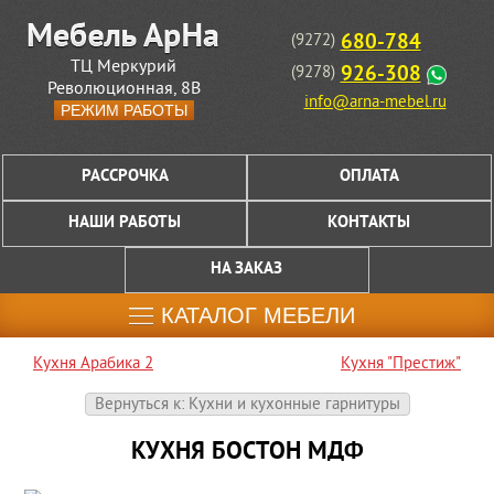
680-784
(9272)
ТЦ Меркурий
926-308
(9278)
Революционная, 8В
info@arna-mebel.ru
РЕЖИМ РАБОТЫ
РАССРОЧКА
ОПЛАТА
НАШИ РАБОТЫ
КОНТАКТЫ
НА ЗАКАЗ
КАТАЛОГ МЕБЕЛИ
Кухня Арабика 2
Кухня "Престиж"
Вернуться к: Кухни и кухонные гарнитуры
КУХНЯ БОСТОН МДФ