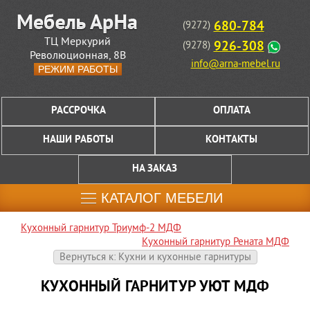
680-784
(9272)
ТЦ Меркурий
926-308
(9278)
Революционная, 8В
info@arna-mebel.ru
РЕЖИМ РАБОТЫ
РАССРОЧКА
ОПЛАТА
НАШИ РАБОТЫ
КОНТАКТЫ
НА ЗАКАЗ
КАТАЛОГ МЕБЕЛИ
Кухонный гарнитур Триумф-2 МДФ
Кухонный гарнитур Рената МДФ
Вернуться к: Кухни и кухонные гарнитуры
КУХОННЫЙ ГАРНИТУР УЮТ МДФ