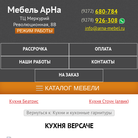
680-784
(9272)
ТЦ Меркурий
926-308
(9278)
Революционная, 8В
info@arna-mebel.ru
РЕЖИМ РАБОТЫ
РАССРОЧКА
ОПЛАТА
НАШИ РАБОТЫ
КОНТАКТЫ
НА ЗАКАЗ
КАТАЛОГ МЕБЕЛИ
Кухня Беатрис
Кухня Стоун (алвик)
Вернуться к: Кухни и кухонные гарнитуры
КУХНЯ ВЕРСАЧЕ