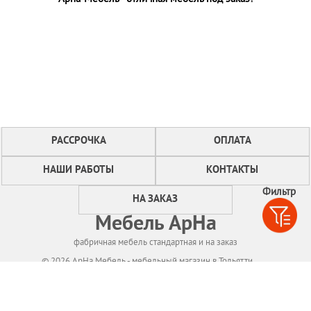
РАССРОЧКА
ОПЛАТА
НАШИ РАБОТЫ
КОНТАКТЫ
Фильтр
НА ЗАКАЗ
Мебель АрНа
фабричная мебель стандартная и на заказ
© 2026 АрНа Мебель - мебельный магазин в Тольятти
Политикa конфиденциальности
Для нормального функционирования сайта
мы используем технологию Cookies,
собираем информацию об IP адресе и местоположении посетителей.