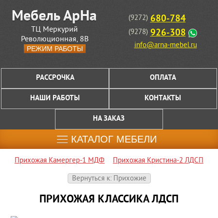
680-784
(9272)
ТЦ Меркурий
926-308
(9278)
Революционная, 8В
info@arna-mebel.ru
РЕЖИМ РАБОТЫ
РАССРОЧКА
ОПЛАТА
НАШИ РАБОТЫ
КОНТАКТЫ
НА ЗАКАЗ
КАТАЛОГ МЕБЕЛИ
Прихожая Камергер-1 МДФ
Прихожая Кристина-2 ЛДСП
Вернуться к: Прихожие
ПРИХОЖАЯ КЛАССИКА ЛДСП