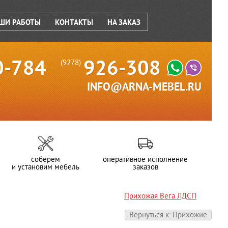
ШИ РАБОТЫ
КОНТАКТЫ
НА ЗАКАЗ
0-784
926-308
(9278)
INFO@ARNA-MEBEL.RU
соберем
оперативное исполнение
и установим мебель
заказов
Прихожая Вега ЛДСП
Вернуться к: Прихожие