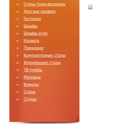
Столы-трансформеры
Детские кровати
Гостиные
Шкафы
Шкафы-купе
Кровати
Прихожие
Компьютерные столы
Журнальные столы
ТВ-тумбы
Матрацы
Комоды
Столы
Стулья