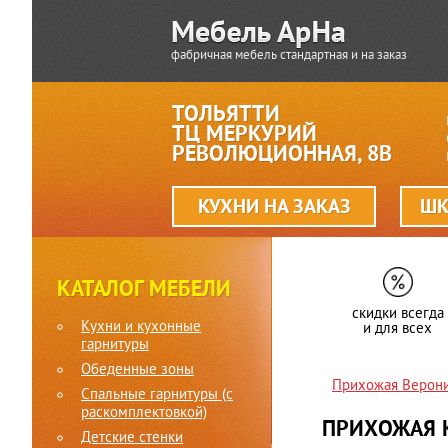
фабричная мебель стандартная и на заказ
ТОЛЬЯТТИ
ТЦ МЕРКУРИЙ
РЕВОЛЮЦИОННАЯ, 8В
КУХНИ НА ЗАКАЗ
ШК
КАТАЛОГ МЕБЕЛИ
скидки всегда
Кухни и кухонные
и для всех
гарнитуры
Обеденные зоны
Прихожая Верон
Спальные гарнитуры (c
раскомплектовкой)
ПРИХОЖАЯ 
Детские стенки