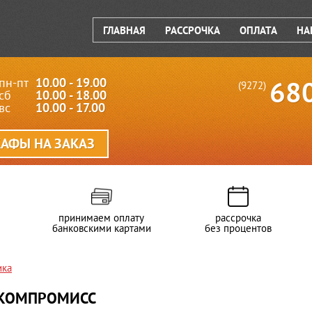
ГЛАВНАЯ
РАССРОЧКА
ОПЛАТА
НА
пн-пт
10.00 - 19.00
68
(9272)
сб
10.00 - 18.00
вс
10.00 - 17.00
АФЫ НА ЗАКАЗ
принимаем оплату
рассрочка
банковскими картами
без процентов
ика
КОМПРОМИСС