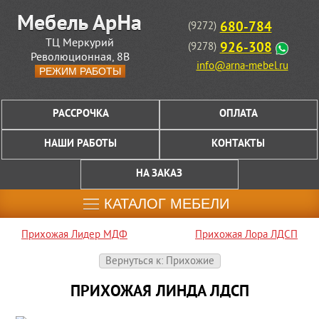
680-784
(9272)
ТЦ Меркурий
926-308
(9278)
Революционная, 8В
info@arna-mebel.ru
РЕЖИМ РАБОТЫ
РАССРОЧКА
ОПЛАТА
НАШИ РАБОТЫ
КОНТАКТЫ
НА ЗАКАЗ
КАТАЛОГ МЕБЕЛИ
Прихожая Лидер МДФ
Прихожая Лора ЛДСП
Вернуться к: Прихожие
ПРИХОЖАЯ ЛИНДА ЛДСП