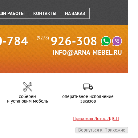
ШИ РАБОТЫ
КОНТАКТЫ
НА ЗАКАЗ
0-784
926-308
(9278)
INFO@ARNA-MEBEL.RU
соберем
оперативное исполнение
и установим мебель
заказов
Прихожая Лотос ЛДСП
Вернуться к: Прихожие