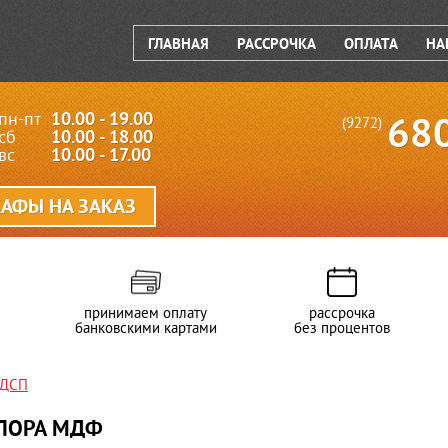
ГЛАВНАЯ
РАССРОЧКА
ОПЛАТА
НА
пн-пт
10.00 - 19.00
68
(9272)
сб
10.00 - 18.00
вс
10.00 - 17.00
АФЫ НА ЗАКАЗ
принимаем оплату
рассрочка
банковскими картами
без процентов
ЛДСП
ЛОРА МДФ