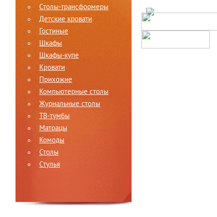
Столы-трансформеры
Детские кровати
Гостиные
Шкафы
Шкафы-купе
Кровати
Прихожие
Компьютерные столы
Журнальные столы
ТВ-тумбы
Матрацы
Комоды
Столы
Стулья