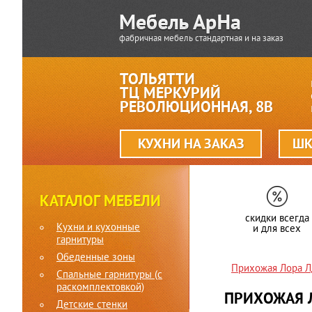
фабричная мебель стандартная и на заказ
ТОЛЬЯТТИ
ТЦ МЕРКУРИЙ
РЕВОЛЮЦИОННАЯ, 8В
КУХНИ НА ЗАКАЗ
ШК
КАТАЛОГ МЕБЕЛИ
скидки всегда
Кухни и кухонные
и для всех
гарнитуры
Обеденные зоны
Прихожая Лора 
Спальные гарнитуры (c
раскомплектовкой)
ПРИХОЖАЯ 
Детские стенки