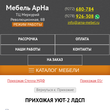
680-784
(9272)
ТЦ Меркурий
926-308
(9278)
Революционная, 8В
info@arna-mebel.ru
РЕЖИМ РАБОТЫ
РАССРОЧКА
ОПЛАТА
НАШИ РАБОТЫ
КОНТАКТЫ
НА ЗАКАЗ
КАТАЛОГ МЕБЕЛИ
Прихожая Стелла МДФ
Прихожая 01г
Вернуться к: Прихожие
ПРИХОЖАЯ УЮТ-2 ЛДСП