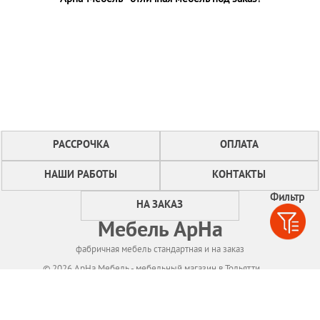
РАССРОЧКА
ОПЛАТА
НАШИ РАБОТЫ
КОНТАКТЫ
Фильтр
НА ЗАКАЗ
Мебель АрНа
фабричная мебель стандартная и на заказ
© 2026 АрНа Мебель - мебельный магазин в Тольятти
Политикa конфиденциальности
Для нормального функционирования сайта
мы используем технологию Cookies,
собираем информацию об IP адресе и местоположении посетителей.