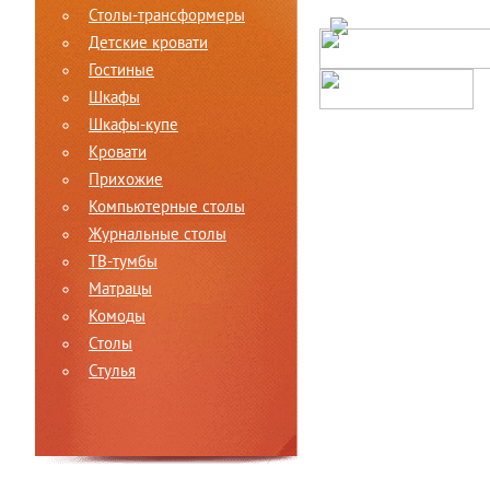
Столы-трансформеры
Детские кровати
Гостиные
Шкафы
Шкафы-купе
Кровати
Прихожие
Компьютерные столы
Журнальные столы
ТВ-тумбы
Матрацы
Комоды
Столы
Стулья