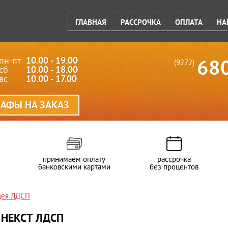
ГЛАВНАЯ
РАССРОЧКА
ОПЛАТА
НА
пн-пт
10.00 - 19.00
68
(9272)
сб
10.00 - 18.00
вс
10.00 - 17.00
АФЫ НА ЗАКАЗ
принимаем оплату
рассрочка
банковскими картами
без процентов
дея ЛДСП
НЕКСТ ЛДСП