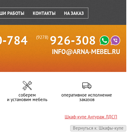
ШИ РАБОТЫ
КОНТАКТЫ
НА ЗАКАЗ
0-784
926-308
(9278)
INFO@ARNA-MEBEL.RU
соберем
оперативное исполнение
и установим мебель
заказов
Шкаф-купе Антураж ЛДСП
Вернуться к: Шкафы-купе