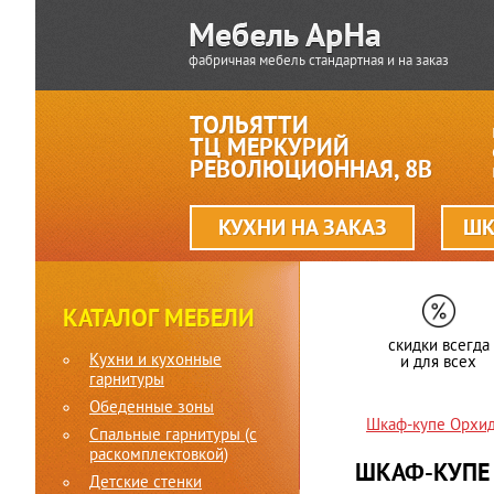
фабричная мебель стандартная и на заказ
ТОЛЬЯТТИ
ТЦ МЕРКУРИЙ
РЕВОЛЮЦИОННАЯ, 8В
КУХНИ НА ЗАКАЗ
ШК
КАТАЛОГ МЕБЕЛИ
скидки всегда
Кухни и кухонные
и для всех
гарнитуры
Обеденные зоны
Шкаф-купе Орхи
Спальные гарнитуры (c
раскомплектовкой)
ШКАФ-КУПЕ 
Детские стенки