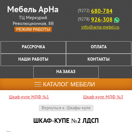
680-784
(9272)
ТЦ Меркурий
926-308
(9278)
Революционная, 8В
info@arna-mebel.ru
РЕЖИМ РАБОТЫ
РАССРОЧКА
ОПЛАТА
НАШИ РАБОТЫ
КОНТАКТЫ
НА ЗАКАЗ
КАТАЛОГ МЕБЕЛИ
Шкаф-купе МДФ №1
Шкаф-купе МДФ №3
Вернуться к: Шкафы-купе
ШКАФ-КУПЕ №2 ЛДСП