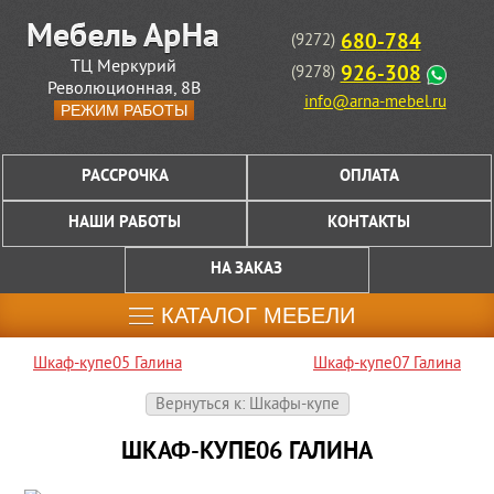
680-784
(9272)
ТЦ Меркурий
926-308
(9278)
Революционная, 8В
info@arna-mebel.ru
РЕЖИМ РАБОТЫ
РАССРОЧКА
ОПЛАТА
НАШИ РАБОТЫ
КОНТАКТЫ
НА ЗАКАЗ
КАТАЛОГ МЕБЕЛИ
Шкаф-купе05 Галина
Шкаф-купе07 Галина
Вернуться к: Шкафы-купе
ШКАФ-КУПЕ06 ГАЛИНА