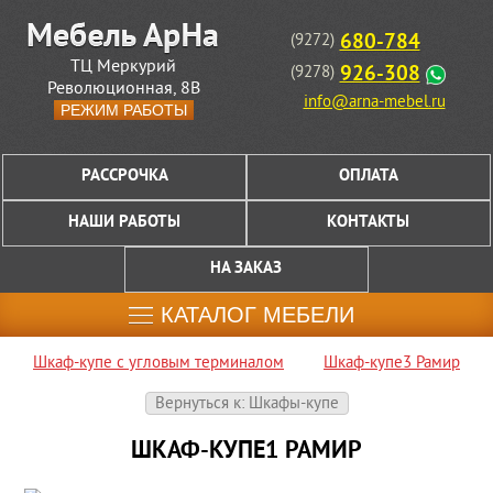
680-784
(9272)
ТЦ Меркурий
926-308
(9278)
Революционная, 8В
info@arna-mebel.ru
РЕЖИМ РАБОТЫ
РАССРОЧКА
ОПЛАТА
НАШИ РАБОТЫ
КОНТАКТЫ
НА ЗАКАЗ
КАТАЛОГ МЕБЕЛИ
Шкаф-купе с угловым терминалом
Шкаф-купе3 Рамир
Вернуться к: Шкафы-купе
ШКАФ-КУПЕ1 РАМИР