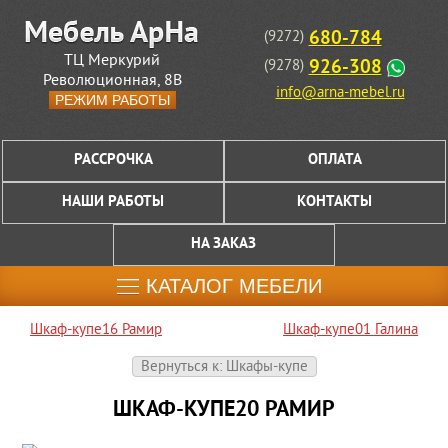
680-784
(9272)
ТЦ Меркурий
926-308
(9278)
Революционная, 8В
info@arna-mebel.ru
РЕЖИМ РАБОТЫ
РАССРОЧКА
ОПЛАТА
НАШИ РАБОТЫ
КОНТАКТЫ
НА ЗАКАЗ
КАТАЛОГ МЕБЕЛИ
Шкаф-купе16 Рамир
Шкаф-купе01 Галина
Вернуться к: Шкафы-купе
ШКАФ-КУПЕ20 РАМИР