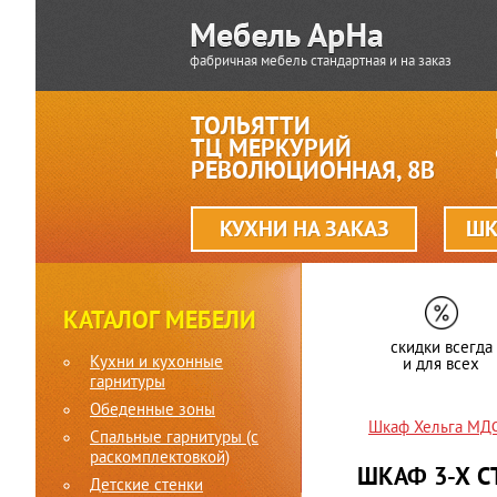
фабричная мебель стандартная и на заказ
ТОЛЬЯТТИ
ТЦ МЕРКУРИЙ
РЕВОЛЮЦИОННАЯ, 8В
КУХНИ НА ЗАКАЗ
ШК
КАТАЛОГ МЕБЕЛИ
скидки всегда
Кухни и кухонные
и для всех
гарнитуры
Обеденные зоны
Шкаф Хельга МД
Спальные гарнитуры (c
раскомплектовкой)
ШКАФ 3-Х 
Детские стенки