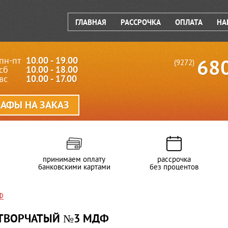
ГЛАВНАЯ
РАССРОЧКА
ОПЛАТА
НА
пн-пт
10.00 - 19.00
68
(9272)
сб
10.00 - 18.00
вс
10.00 - 17.00
АФЫ НА ЗАКАЗ
принимаем оплату
рассрочка
банковскими картами
без процентов
Ф
СТВОРЧАТЫЙ №3 МДФ