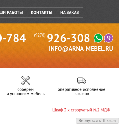
ШИ РАБОТЫ
КОНТАКТЫ
НА ЗАКАЗ
0-784
926-308
(9278)
INFO@ARNA-MEBEL.RU
соберем
оперативное исполнение
и установим мебель
заказов
Шкаф 3-х створчатый №2 МДФ
Вернуться к: Шкафы