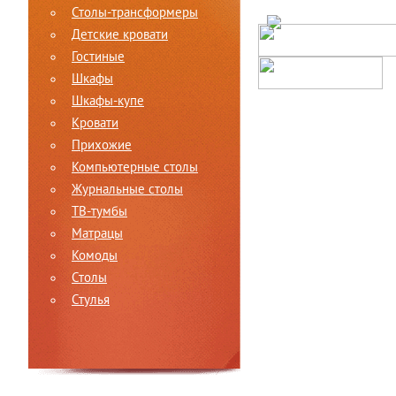
Столы-трансформеры
Детские кровати
Гостиные
Шкафы
Шкафы-купе
Кровати
Прихожие
Компьютерные столы
Журнальные столы
ТВ-тумбы
Матрацы
Комоды
Столы
Стулья