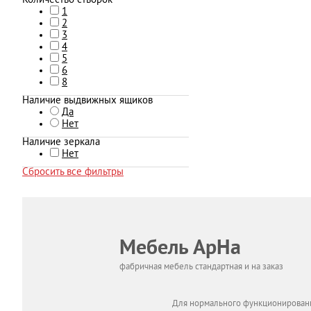
Количество створок
1
2
3
4
5
6
8
Наличие выдвижных ящиков
Да
Нет
Наличие зеркала
Нет
Сбросить все фильтры
Мебель АрНа
фабричная мебель стандартная и на заказ
Для нормального функционировани