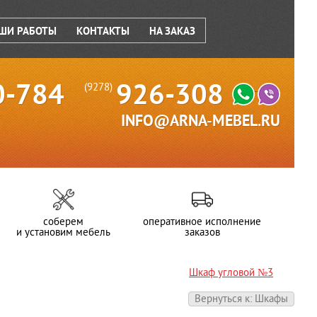
ШИ РАБОТЫ
КОНТАКТЫ
НА ЗАКАЗ
0-784
926-308
(9278)
INFO@ARNA-MEBEL.RU
соберем
оперативное исполнение
и установим мебель
заказов
Шкаф угловой №3
Вернуться к: Шкафы