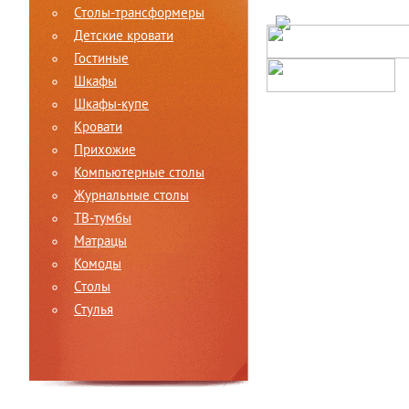
Столы-трансформеры
Детские кровати
Гостиные
Шкафы
Шкафы-купе
Кровати
Прихожие
Компьютерные столы
Журнальные столы
ТВ-тумбы
Матрацы
Комоды
Столы
Стулья