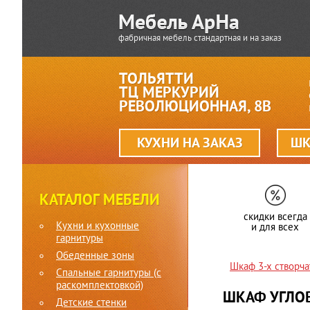
фабричная мебель стандартная и на заказ
ТОЛЬЯТТИ
ТЦ МЕРКУРИЙ
РЕВОЛЮЦИОННАЯ, 8В
КУХНИ НА ЗАКАЗ
ШК
КАТАЛОГ МЕБЕЛИ
скидки всегда
Кухни и кухонные
и для всех
гарнитуры
Обеденные зоны
Шкаф 3-х створч
Спальные гарнитуры (c
раскомплектовкой)
ШКАФ УГЛО
Детские стенки