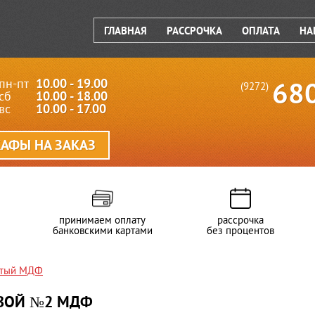
ГЛАВНАЯ
РАССРОЧКА
ОПЛАТА
НА
пн-пт
10.00 - 19.00
68
(9272)
сб
10.00 - 18.00
вс
10.00 - 17.00
АФЫ НА ЗАКАЗ
принимаем оплату
рассрочка
банковскими картами
без процентов
атый МДФ
ВОЙ №2 МДФ