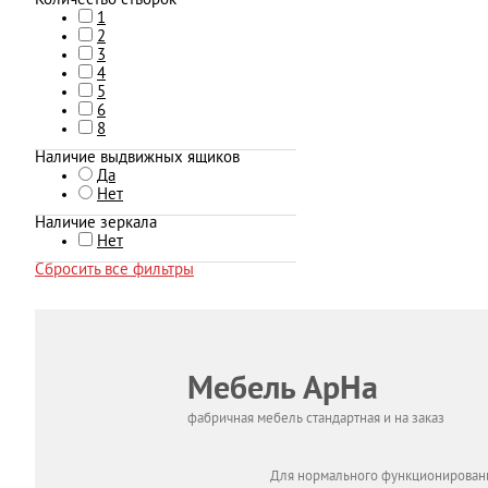
Количество створок
1
2
3
4
5
6
8
Наличие выдвижных ящиков
Да
Нет
Наличие зеркала
Нет
Сбросить все фильтры
Мебель АрНа
фабричная мебель стандартная и на заказ
Для нормального функционировани