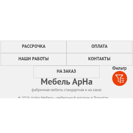
РАССРОЧКА
ОПЛАТА
НАШИ РАБОТЫ
КОНТАКТЫ
Фильтр
НА ЗАКАЗ
Мебель АрНа
фабричная мебель стандартная и на заказ
© 2026 АрНа Мебель - мебельный магазин в Тольятти
Политикa конфиденциальности
Для нормального функционирования сайта
мы используем технологию Cookies,
собираем информацию об IP адресе и местоположении посетителей.
Если Вы не согласны с этим, Вам следует прекратить пользование сайтом