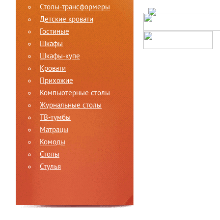
Столы-трансформеры
Детские кровати
Гостиные
Шкафы
Шкафы-купе
Кровати
Прихожие
Компьютерные столы
Журнальные столы
ТВ-тумбы
Матрацы
Комоды
Столы
Стулья