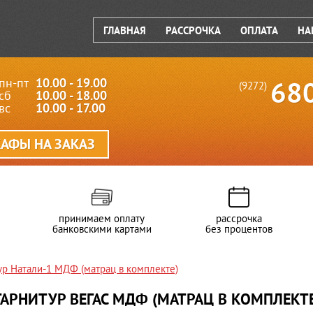
ГЛАВНАЯ
РАССРОЧКА
ОПЛАТА
НА
пн-пт
10.00 - 19.00
68
(9272)
сб
10.00 - 18.00
вс
10.00 - 17.00
АФЫ НА ЗАКАЗ
принимаем оплату
рассрочка
банковскими картами
без процентов
ур Натали-1 МДФ (матрац в комплекте)
АРНИТУР ВЕГАС МДФ (МАТРАЦ В КОМПЛЕКТЕ