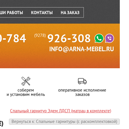
ШИ РАБОТЫ
КОНТАКТЫ
НА ЗАКАЗ
0-784
926-308
(9278)
INFO@ARNA-MEBEL.RU
соберем
оперативное исполнение
и установим мебель
заказов
Спальный гарнитур Эдем ЛДСП (матрац в комплекте)
Вернуться к: Спальные гарнитуры (c раскомплектовкой)
)