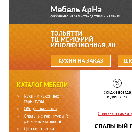
фабричная мебель стандартная и на заказ
ТОЛЬЯТТИ
ТЦ МЕРКУРИЙ
РЕВОЛЮЦИОННАЯ, 8В
КУХНИ НА ЗАКАЗ
ШК
КАТАЛОГ МЕБЕЛИ
скидки всегда
Кухни и кухонные
и для всех
гарнитуры
Обеденные зоны
Спальный гарнит
Спальные гарнитуры (c
раскомплектовкой)
СПАЛЬНЫЙ Г
Детские стенки