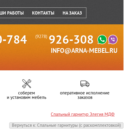
ШИ РАБОТЫ
КОНТАКТЫ
НА ЗАКАЗ
0-784
926-308
(9278)
INFO@ARNA-MEBEL.RU
соберем
оперативное исполнение
и установим мебель
заказов
Спальный гарнитур Элегия МДФ
Вернуться к: Спальные гарнитуры (c раскомплектовкой)