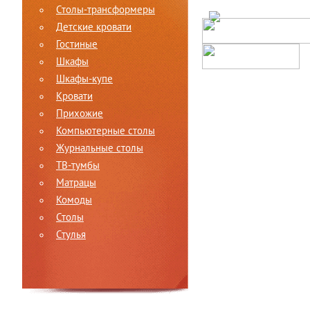
Столы-трансформеры
Детские кровати
Гостиные
Шкафы
Шкафы-купе
Кровати
Прихожие
Компьютерные столы
Журнальные столы
ТВ-тумбы
Матрацы
Комоды
Столы
Стулья