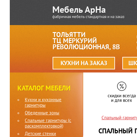
фабричная мебель стандартная и на заказ
ТОЛЬЯТТИ
ТЦ МЕРКУРИЙ
РЕВОЛЮЦИОННАЯ, 8В
КУХНИ НА ЗАКАЗ
ШК
КАТАЛОГ МЕБЕЛИ
скидки всегда
Кухни и кухонные
и для всех
гарнитуры
Обеденные зоны
Спальный гарни
Спальные гарнитуры (c
раскомплектовкой)
СПАЛЬНЫЙ 
Детские стенки