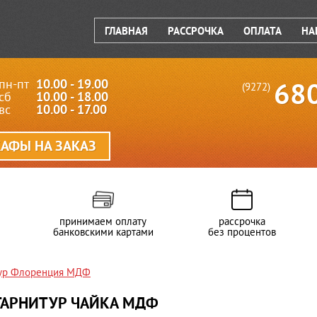
ГЛАВНАЯ
РАССРОЧКА
ОПЛАТА
НА
пн-пт
10.00 - 19.00
68
(9272)
сб
10.00 - 18.00
вс
10.00 - 17.00
АФЫ НА ЗАКАЗ
принимаем оплату
рассрочка
банковскими картами
без процентов
тур Флоренция МДФ
ГАРНИТУР ЧАЙКА МДФ