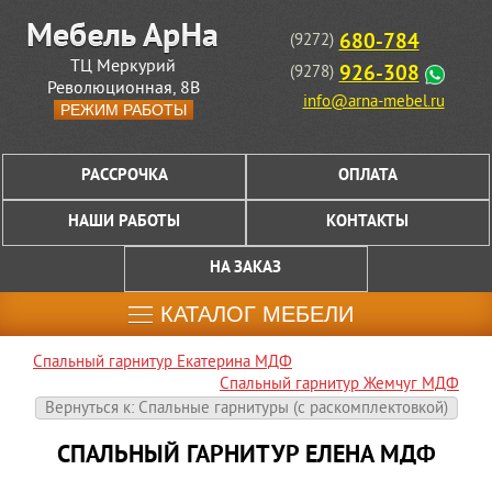
680-784
(9272)
ТЦ Меркурий
926-308
(9278)
Революционная, 8В
info@arna-mebel.ru
РЕЖИМ РАБОТЫ
РАССРОЧКА
ОПЛАТА
НАШИ РАБОТЫ
КОНТАКТЫ
НА ЗАКАЗ
КАТАЛОГ МЕБЕЛИ
Спальный гарнитур Екатерина МДФ
Спальный гарнитур Жемчуг МДФ
Вернуться к: Спальные гарнитуры (c раскомплектовкой)
СПАЛЬНЫЙ ГАРНИТУР ЕЛЕНА МДФ