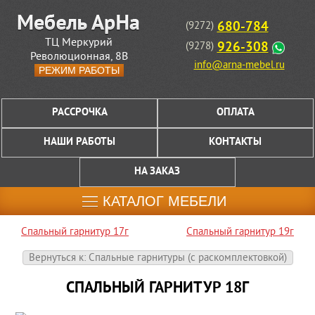
680-784
(9272)
ТЦ Меркурий
926-308
(9278)
Революционная, 8В
info@arna-mebel.ru
РЕЖИМ РАБОТЫ
РАССРОЧКА
ОПЛАТА
НАШИ РАБОТЫ
КОНТАКТЫ
НА ЗАКАЗ
КАТАЛОГ МЕБЕЛИ
Спальный гарнитур 17г
Спальный гарнитур 19г
Вернуться к: Спальные гарнитуры (c раскомплектовкой)
СПАЛЬНЫЙ ГАРНИТУР 18Г