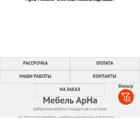
РАССРОЧКА
ОПЛАТА
НАШИ РАБОТЫ
КОНТАКТЫ
Фильтр
НА ЗАКАЗ
Мебель АрНа
фабричная мебель стандартная и на заказ
© 2026 АрНа Мебель - мебельный магазин в Тольятти
Политикa конфиденциальности
Для нормального функционирования сайта
мы используем технологию Cookies,
собираем информацию об IP адресе и местоположении посетителей.