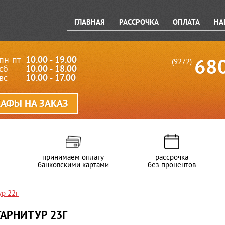
ГЛАВНАЯ
РАССРОЧКА
ОПЛАТА
НА
пн-пт
10.00 - 19.00
68
(9272)
сб
10.00 - 18.00
вс
10.00 - 17.00
АФЫ НА ЗАКАЗ
принимаем оплату
рассрочка
банковскими картами
без процентов
ур 22г
АРНИТУР 23Г